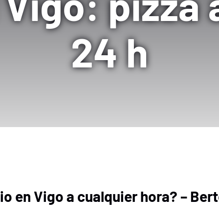
 Vigo: pizza 
24 h
io en Vigo a cualquier hora? – Ber