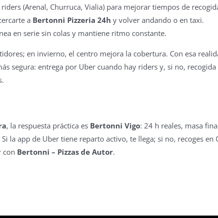
 riders (Arenal, Churruca, Vialia) para mejorar tiempos de recogid
cercarte a
Bertonni Pizzeria 24h
y volver andando o en taxi.
nea en serie sin colas y mantiene ritmo constante.
idores; en invierno, el centro mejora la cobertura. Con esa reali
ás segura: entrega por Uber cuando hay riders y, si no, recogida
s.
ra
, la respuesta práctica es
Bertonni Vigo
: 24 h reales, masa fina
Si la app de Uber tiene reparto activo, te llega; si no, recoges en
r con
Bertonni – Pizzas de Autor
.