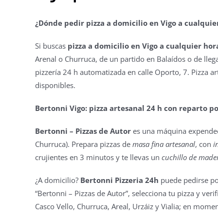
¿Dónde pedir pizza a domicilio en Vigo a cualquie
Si buscas
pizza a domicilio en Vigo a cualquier hor
Arenal o Churruca, de un partido en Balaídos o de llega
pizzería 24 h automatizada en calle Oporto, 7. Pizza a
disponibles.
Bertonni Vigo: pizza artesanal 24 h con reparto p
Bertonni – Pizzas de Autor
es una máquina expendedo
Churruca). Prepara pizzas de
masa fina artesanal
, con
i
crujientes en 3 minutos y te llevas un
cuchillo de made
¿A domicilio?
Bertonni Pizzeria 24h
puede pedirse por
“Bertonni – Pizzas de Autor”, selecciona tu pizza y ver
Casco Vello, Churruca, Areal, Urzáiz y Vialia; en mome