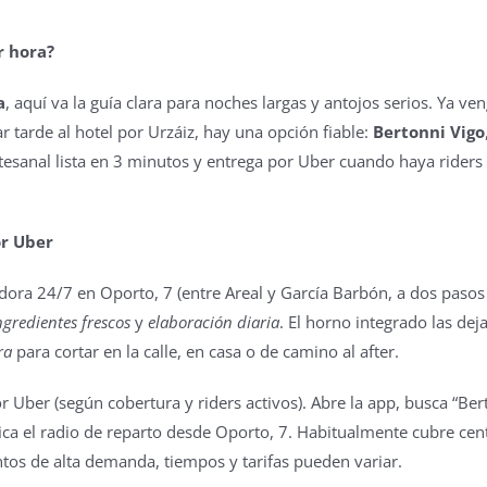
r hora?
a
, aquí va la guía clara para noches largas y antojos serios. Ya ve
r tarde al hotel por Urzáiz, hay una opción fiable:
Bertonni Vigo
rtesanal lista en 3 minutos y entrega por Uber cuando haya riders
or Uber
ra 24/7 en Oporto, 7 (entre Areal y García Barbón, a dos pasos
ngredientes frescos
y
elaboración diaria
. El horno integrado las dej
ra
para cortar en la calle, en casa o de camino al after.
 Uber (según cobertura y riders activos). Abre la app, busca “Ber
ifica el radio de reparto desde Oporto, 7. Habitualmente cubre cen
ntos de alta demanda, tiempos y tarifas pueden variar.