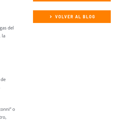
VOLVER AL BLOG
ngas del
, la
 de
a
tonni” o
tro,