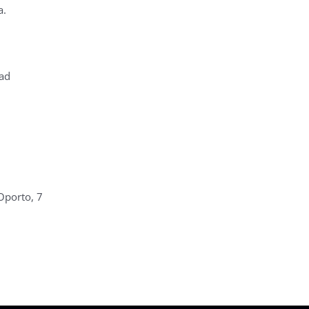
a.
dad
 Oporto, 7